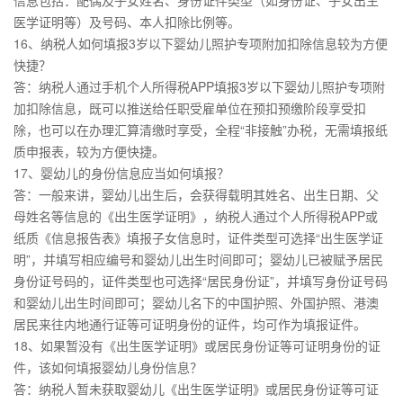
信息包括：配偶及子女姓名、身份证件类型（如身份证、子女出生
医学证明等）及号码、本人扣除比例等。
16、纳税人如何填报3岁以下婴幼儿照护专项附加扣除信息较为方便
快捷？
答：纳税人通过手机个人所得税APP填报3岁以下婴幼儿照护专项附
加扣除信息，既可以推送给任职受雇单位在预扣预缴阶段享受扣
除，也可以在办理汇算清缴时享受，全程“非接触”办税，无需填报纸
质申报表，较为方便快捷。
17、婴幼儿的身份信息应当如何填报？
答：一般来讲，婴幼儿出生后，会获得载明其姓名、出生日期、父
母姓名等信息的《出生医学证明》，纳税人通过个人所得税APP或
纸质《信息报告表》填报子女信息时，证件类型可选择“出生医学证
明”，并填写相应编号和婴幼儿出生时间即可；婴幼儿已被赋予居民
身份证号码的，证件类型也可选择“居民身份证”，并填写身份证号码
和婴幼儿出生时间即可；婴幼儿名下的中国护照、外国护照、港澳
居民来往内地通行证等可证明身份的证件，均可作为填报证件。
18、如果暂没有《出生医学证明》或居民身份证等可证明身份的证
件，该如何填报婴幼儿身份信息？
答：纳税人暂未获取婴幼儿《出生医学证明》或居民身份证等可证