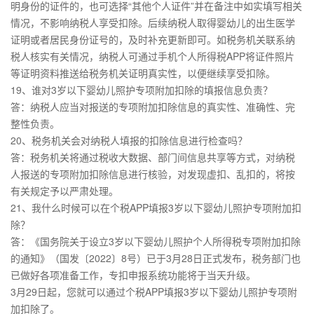
明身份的证件的，也可选择“其他个人证件”并在备注中如实填写相关
情况，不影响纳税人享受扣除。后续纳税人取得婴幼儿的出生医学
证明或者居民身份证号的，及时补充更新即可。如税务机关联系纳
税人核实有关情况，纳税人可通过手机个人所得税APP将证件照片
等证明资料推送给税务机关证明真实性，以便继续享受扣除。
19、谁对3岁以下婴幼儿照护专项附加扣除的填报信息负责？
答：纳税人应当对报送的专项附加扣除信息的真实性、准确性、完
整性负责。
20、税务机关会对纳税人填报的扣除信息进行检查吗？
答：税务机关将通过税收大数据、部门间信息共享等方式，对纳税
人报送的专项附加扣除信息进行核验，对发现虚扣、乱扣的，将按
有关规定予以严肃处理。
21、我什么时候可以在个税APP填报3岁以下婴幼儿照护专项附加扣
除？
答：《国务院关于设立3岁以下婴幼儿照护个人所得税专项附加扣除
的通知》（国发〔2022〕8号）已于3月28日正式发布，税务部门也
已做好各项准备工作，专扣申报系统功能将于当天升级。
3月29日起，您就可以通过个税APP填报3岁以下婴幼儿照护专项附
加扣除了。