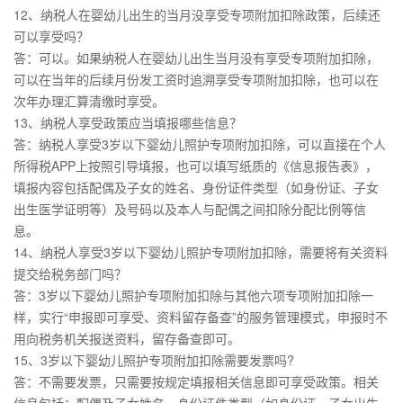
12、纳税人在婴幼儿出生的当月没享受专项附加扣除政策，后续还
可以享受吗？
答：可以。如果纳税人在婴幼儿出生当月没有享受专项附加扣除，
可以在当年的后续月份发工资时追溯享受专项附加扣除，也可以在
次年办理汇算清缴时享受。
13、纳税人享受政策应当填报哪些信息？
答：纳税人享受3岁以下婴幼儿照护专项附加扣除，可以直接在个人
所得税APP上按照引导填报，也可以填写纸质的《信息报告表》，
填报内容包括配偶及子女的姓名、身份证件类型（如身份证、子女
出生医学证明等）及号码以及本人与配偶之间扣除分配比例等信
息。
14、纳税人享受3岁以下婴幼儿照护专项附加扣除，需要将有关资料
提交给税务部门吗？
答：3岁以下婴幼儿照护专项附加扣除与其他六项专项附加扣除一
样，实行“申报即可享受、资料留存备查”的服务管理模式，申报时不
用向税务机关报送资料，留存备查即可。
15、3岁以下婴幼儿照护专项附加扣除需要发票吗?
答：不需要发票，只需要按规定填报相关信息即可享受政策。相关