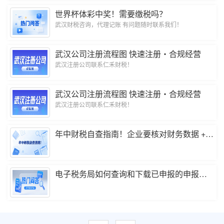
世界杯体彩中奖！需要缴税吗？
武汉财税咨询，代理记账 有问题随时联系我们！
武汉公司注册流程图 快速注册・合规经营
武汉注册公司联系仁禾财税！
武汉公司注册流程图 快速注册・合规经营
武汉注册公司联系仁禾财税！
年中财税自查指南！企业要核对财务数据 + 提前规避涉税风险！
电子税务局如何查询和下载已申报的申报表？如何开具《无欠税证明》？