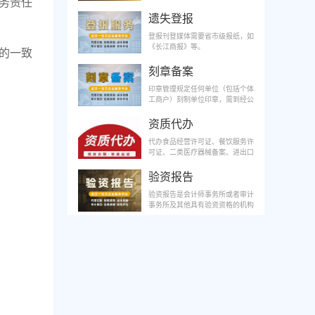
务责任
不中断, 纳税申报及时准确。有效
减少人工成本，团队稳定性高。一
遗失登报
对一财务管家，记账快、效率高。
收费合理，节约开支。
登报刊登媒体需要省市级报纸，如
《长江商报》等。
的一致
刻章备案
印章管理规定任何单位（包括个体
工商户）刻制单位印章，需到经公
安机关核定的刻章企业刻制印章。
资质代办
代办食品经营许可证、餐饮服务许
可证、二类医疗器械备案、进出口
权资质等。
验资报告
验资报告是会计师事务所或者审计
事务所及其他具有验资资格的机构
出具的证明资金真实性的文件。公
司的注册资本必须经法定的验资机
构出具验资报告。