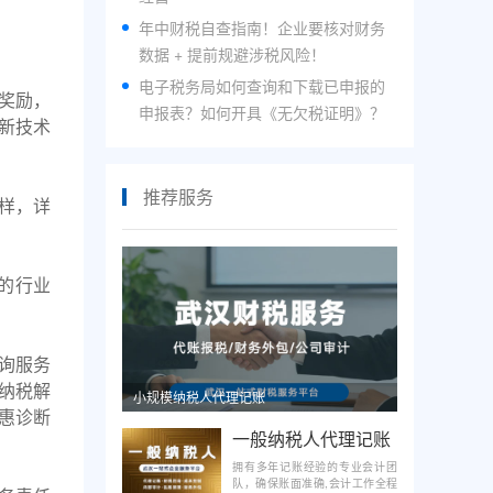
年中财税自查指南！企业要核对财务
数据 + 提前规避涉税风险！
电子税务局如何查询和下载已申报的
元奖励，
申报表？如何开具《无欠税证明》？
新技术
推荐服务
样，详
的行业
咨询服务
纳税解
小规模纳税人代理记账
惠诊断
一般纳税人代理记账
拥有多年记账经验的专业会计团
队，确保账面准确,会计工作全程