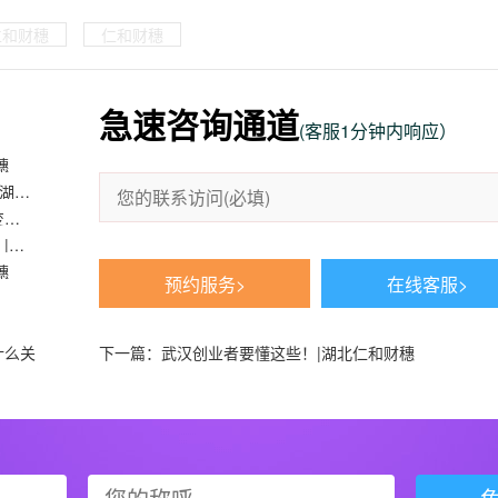
仁和财穗
仁和财穗
急速咨询通道
(客服1分钟内响应）
穗
2023年武汉地区企业注意了，以下这些项目抓紧申报！-湖北仁和财穗
武汉硚口区公司营业范围变更？营业执照哪些内容可以变更？|湖北仁和财穗
武汉注册公司流程是什么？武汉公司注册需要准备什么？|湖北仁和财穗
穗
预约服务>
在线客服>
什么关
下一篇：
武汉创业者要懂这些！|湖北仁和财穗