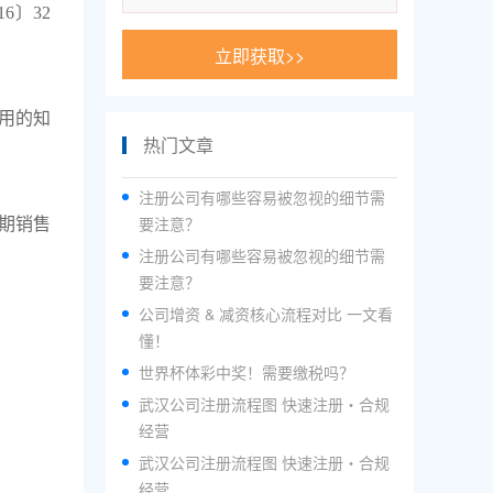
16〕32
立即获取>>
用的知
热门文章
；
注册公司有哪些容易被忽视的细节需
要注意？
期销售
注册公司有哪些容易被忽视的细节需
要注意？
公司增资 & 减资核心流程对比 一文看
懂！
世界杯体彩中奖！需要缴税吗？
武汉公司注册流程图 快速注册・合规
经营
武汉公司注册流程图 快速注册・合规
经营