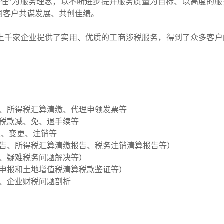
责任”为服务理念，以不断进步提升服务质量为目标、以高度的服
同客户共谋发展、共创佳绩。
上千家企业提供了实用、优质的工商涉税服务，得到了众多客户
报、所得税汇算清缴、代理申领发票等
办税款减、免、退手续等
报、变更、注销等
报告、所得税汇算清缴报告、税务注销清算报告等）
案、疑难税务问题解决等）
税申报和土地增值税清算税款鉴证等）
询、企业财税问题剖析