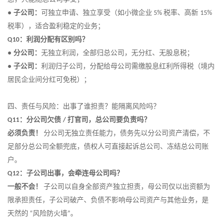
●
子公司：
可独立申请、独立享受（如小微企业
税率、高新
5%
15%
税率），适合盈利稳定的业务
；
：利润分配有区别吗？
Q10
●
分公司：
无独立利润，全部归总公司，无分红、无股息税
；
●
子公司：
利润归子公司，分配给母公司需缴股息红利所得税（境内
居民企业间分红可免税）
；
四、责任与风险：出事了谁担责？能隔离风险吗？
：分公司欠债
打官司，总公司要负责吗？
Q11
/
必须负责！
分公司无独立责任能力，债务先以分公司资产清偿，不
足部分总公司全额兜底，债权人可直接起诉总公司、冻结总公司账
户。
：子公司出事，会牵连母公司吗？
Q12
一般不会！
子公司以自身全部资产独立担责，母公司仅以出资额为
限承担责任，子公司破产、负债不影响母公司资产与其他业务，是
天然的
风险防火墙
。
“
”