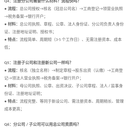
：注册分公司需要什么材料？流程快吗？
Q4
●
流程：
总公司授权
核名（冠总公司名）
工商登记
领营业执照
→
→
→
税务备案
银行开户
；
→
→
●
材料：
总公司执照、章程、公章、法人身份证、分公司负责人身份
证、注册地址证明、授权书
；
●
特点：
流程简单、周期短（
个工作日）、无需注册资本、成本
3-5
低
；
：注册子公司和注册新公司一样吗？
Q5
●
流程：
核名（独立名称）
制定章程
股东出资（认缴）
工商登
→
→
→
记
领法人营业执照
税务备案
银行开户
；
→
→
→
●
材料：
母公司执照、公章、出资决议、子公司章程、法人
监事身
/
份证、注册地址证明
；
●
特点：
流程完整、等同于新设公司、需注册资本、周期稍长、管理
成本更高
；
：分公司
子公司可以用总公司资质吗？
Q6
/