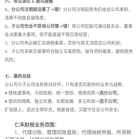
六、常见误区
避坑提醒
&
、
分公司注销就没事了
错！
分公司注销前债务仍由总公司承担，
1
→
清算不彻底会留隐患
；
、
子公司完全不受母公司管
错！
母公司控股可通过股东会、董事
2
→
会决策重大事项，但不能直接干预日常经营
；
、
分公司务必做汇总纳税备案，否则亏损无法抵总公司利润
；
3
、
子公司关联交易需符合独立交易原则，留存资料备查，避免税务
4
风险
；
七、最终总结
分公司与子公司没有绝对好坏，只有是否匹配你的业务与战略：
●
想快速落地、亏损抵税、统一管控、借用资质
选分公司
；
→
●
想风险隔离、独立优惠、长期发展、多元布局
选子公司
；
→
扩张路上，选对主体形式，既能省
钱
，又能守住总公司安全。
仁禾财税业务范围：
1、代理记账、整理旧账盘账；代理纳税申报、所得税