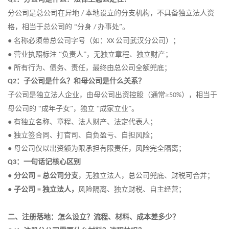
分公司是总公司在异地
本地设立的分支机构，不具备独立法人资
/
格，相当于总公司的 “分身
办事处”。
/
●
名称必须带总公司字号（如：
公司武汉分公司）
；
XX
●
营业执照标注
“负责人”，无独立章程、独立财产
；
●
所有行为、债务、责任，最终由总公司全额兜底
；
：子公司是什么？和母公司是什么关系？
Q2
子公司是独立法人企业，由母公司出资控股（通常
≥
），相当于
50%
母公司的 “成年子女”，独立 “成家立业”。
●
有独立名称、章程、法人财产、法定代表人
；
●
独立签合同、打官司、自负盈亏、自担风险
；
●
母公司仅以出资额为限承担有限责任，风险完全隔离
；
：一句话记核心区别
Q3
●
分公司
总公司分支
，无独立法人，总公司兜底、财税可合并；
=
●
子公司
独立法人，
风险隔离、独立财税、自主经营
；
=
二、注册落地：怎么设立？流程、材料、成本差多少？