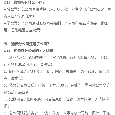
：管控权有什么不同？
Q13
●
分公司：
总公司直接管控（人、财、物、业务全由总公司决定，负
责人由总公司任命）
；
●
子公司：
母公司通过股权间接控制，子公司有独立董事会、管理
层，日常经营自主决策
；
五、选择分公司还是子公司？
：优先选分公司的
大场景
Q14
5
、
新业务
新市场试探期：不确定盈利，前期大概率亏损，用分公
1
/
司亏损抵总公司利润，降税负
；
、
同一区域
连锁扩张：门店、网点、办事处，统一管理、简化流
2
/
程、成本低
；
、
依赖总公司资质：建筑、工程、医疗、金融等，需用总公司高等
3
级资质开展业务
；
、
短期项目
临时布局：项目结束即可注销，流程简单、无清算麻
4
/
烦
；
、
总公司强管控需求：业务、财务、人事需总公司统一把控，不允
5