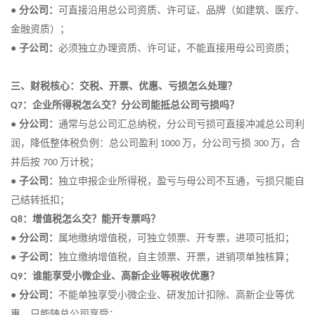
●
分公司：
可直接沿用总公司资质、许可证、品牌（如建筑、医疗、
金融资质）
；
●
子公司：
必须独立办理资质、许可证，不能直接用母公司资质
；
三、财税核心：交税、开票、优惠、亏损怎么处理？
：企业所得税怎么交？分公司能抵总公司亏损吗？
Q7
●
分公司：
通常与总公司汇总纳税，分公司亏损可直接冲减总公司利
润，降低整体税负例：总公司盈利
万，分公司亏损
万，合
1000
300
并后按
万计税
；
700
●
子公司：
独立申报企业所得税，盈亏与母公司不互通，亏损只能自
己结转抵扣
；
：增值税怎么交？能开专票吗？
Q8
●
分公司：
属地缴纳增值税，可独立领票、开专票，进项可抵扣
；
●
子公司：
独立缴纳增值税，自主领票、开票，进销项单独核算
；
：谁能享受小微企业、高新企业等税收优惠？
Q9
●
分公司：
不能单独享受小微企业、研发加计扣除、高新企业等优
惠，只能随总公司享受
；