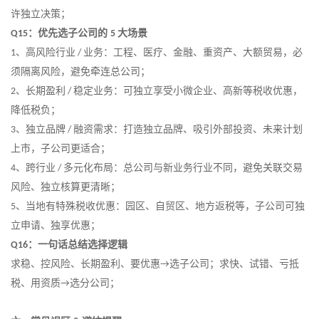
许独立决策
；
：优先选子公司的
大场景
Q15
5
、
高风险行业
业务：工程、医疗、金融、重资产、大额贸易，必
1
/
须隔离风险，避免牵连总公司
；
、
长期盈利
稳定业务：可独立享受小微企业、高新等税收优惠，
2
/
降低税负
；
、
独立品牌
融资需求：打造独立品牌、吸引外部投资、未来计划
3
/
上市，子公司更适合
；
、
跨行业
多元化布局：总公司与新业务行业不同，避免关联交易
4
/
风险、独立核算更清晰
；
、
当地有特殊税收优惠：园区、自贸区、地方返税等，子公司可独
5
立申请、独享优惠
；
：一句话总结选择逻辑
Q16
求稳、控风险、长期盈利、要优惠
选子公司；求快、试错、亏抵
→
税、用资质
选分公司
；
→