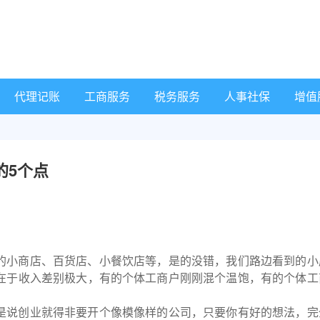
代理记账
工商服务
税务服务
人事社保
增值
的5个点
的小商店、百货店、小餐饮店等，是的没错，我们路边看到的小
在于收入差别极大，有的个体工商户刚刚混个温饱，有的个体工
是说创业就得非要开个像模像样的公司，只要你有好的想法，完