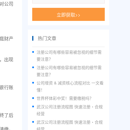
对公司
立即获取>>
热门文章
庭财产
注册公司有哪些容易被忽视的细节需
要注意？
，出现
注册公司有哪些容易被忽视的细节需
要注意？
公司增资 & 减资核心流程对比 一文看
银行账
懂！
世界杯体彩中奖！需要缴税吗？
武汉公司注册流程图 快速注册・合规
经营
终了后
武汉公司注册流程图 快速注册・合规
经营
清缴。