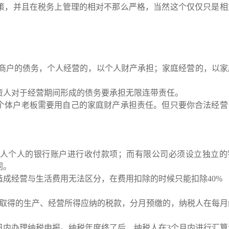
策，并且在税务上管理的相对不那么严格，当然这个仅仅只是相
商户的债务，个人经营的，以个人财产承担；家庭经营的，以家
资人对于经营期间形成的债务要承担无限连带责任。
个体户老板需要用自己的家庭财产承担责任。但只要你合法经营
！
人个人的银行账户进行收付款项；而有限公司必须设立独立的
同。
造成经营与生活费用无法区分，在费用扣除的时候只能扣除
40%
者取得的生产、经营所得应纳的税款，分月预缴的，纳税人在每月
日内办理纳税申报。纳税年度终了后，纳税人在3个月内进行汇算