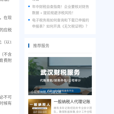
年中财税自查指南！企业要核对财务
数据 + 提前规避涉税风险！
分，在现
电子税务局如何查询和下载已申报的
申报表？如何开具《无欠税证明》？
率的应税
元（以1
推荐服务
税（不含
育费附
小规模纳税人代理记账
必不可
一般纳税人代理记账
时候有
拥有多年记账经验的专业会计团
队，确保账面准确,会计工作全程