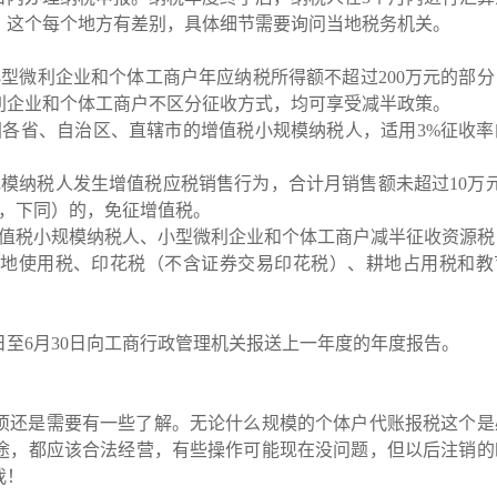
，这个每个地方有差别，具体细节需要询问当地税务机关。
1日，对小型微利企业和个体工商户年应纳税所得额不超过200万元的部
利企业和个体工商户不区分征收方式，均可享受减半政策。
1日，全国各省、自治区、直辖市的增值税小规模纳税人，适用3%征收
1日，小规模纳税人发生增值税应税销售行为，合计月销售额未超过10万
元，下同）的，免征增值税。
1日，对增值税小规模纳税人、小型微利企业和个体工商户减半征收资源
地使用税、印花税（不含证券交易印花税）、耕地占用税和教
1日至6月30日向工商行政管理机关报送上一年度的年度报告。
项还是需要有一些了解。无论什么规模的个体户代账报税这个是
途，都应该合法经营，有些操作可能现在没问题，但以后注销的
我！