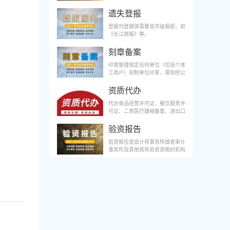
不中断, 纳税申报及时准确。有效
减少人工成本，团队稳定性高。一
遗失登报
对一财务管家，记账快、效率高。
收费合理，节约开支。
登报刊登媒体需要省市级报纸，如
《长江商报》等。
刻章备案
印章管理规定任何单位（包括个体
工商户）刻制单位印章，需到经公
安机关核定的刻章企业刻制印章。
资质代办
代办食品经营许可证、餐饮服务许
可证、二类医疗器械备案、进出口
权资质等。
验资报告
验资报告是会计师事务所或者审计
事务所及其他具有验资资格的机构
出具的证明资金真实性的文件。公
司的注册资本必须经法定的验资机
构出具验资报告。