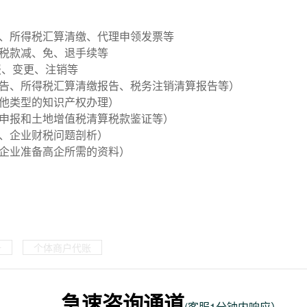
报、所得税汇算清缴、代理申领发票等
办税款减、免、退手续等
报、变更、注销等
报告、所得税汇算清缴报告、税务注销清算报告等）
其他类型的知识产权办理）
税申报和土地增值税清算税款鉴证等）
询、企业财税问题剖析）
助企业准备高企所需的资料）
册
个体商户代账
急速咨询通道
(客服1分钟内响应）